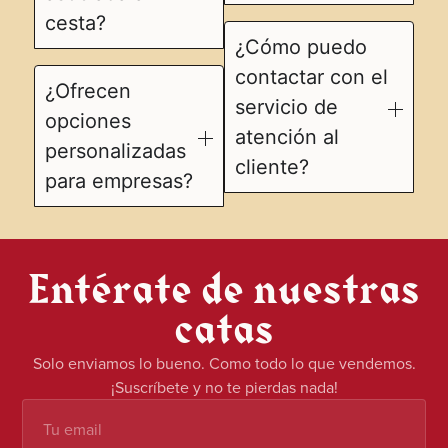
cesta?
¿Cómo puedo
contactar con el
¿Ofrecen
servicio de
opciones
atención al
personalizadas
cliente?
para empresas?
Entérate de nuestras
catas
Solo enviamos lo bueno. Como todo lo que vendemos.
¡Suscríbete y no te pierdas nada!