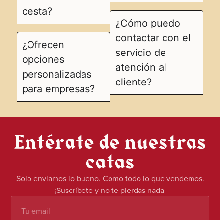
cesta?
¿Cómo puedo
contactar con el
¿Ofrecen
servicio de
opciones
atención al
personalizadas
cliente?
para empresas?
Entérate de nuestras
catas
Solo enviamos lo bueno. Como todo lo que vendemos.
¡Suscríbete y no te pierdas nada!